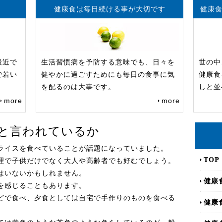
健康食は毎日続ける事が大切です
健康
最近で
生活習慣病を予防する意味でも、日々を
世の中
で若い
健やかに過ごすためにも毎日の食事に気
健康食
を配るのは大事です。
しと並
more
more
と言われているか
ライスを食べていることが話題になっていました。
TOP
理で子供だけでなく大人や高齢者でも好むでしょう。
はいないかもしれません。
健康
を感じることもあります。
どで食べ、夕食としては自宅で手作りのものを食べる
健康