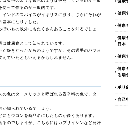
ては黄色のような茶色のような色をしているのが一般
健康
を使って作るのが一般的です。
健康
、インドのスパイスがイギリスに渡り、さらにそれが
の基本になりました。
健康
っぽいもの以外にもたくさんあることを知るでしょ
健康
実は健康食として知られています。
日本
ただ好きだったからのようですが、その選手のパフォ
健康
支えていたともいえるかもしれません。
健康
る場
ポリ
スの色はターメリックと呼ばれる香辛料の色で、ター
自己
方が知られているでしょう。
どにもウコンを商品名にしたものが多くあります。
あるのでしょうが、こちらにはカプサイシンなど発汗